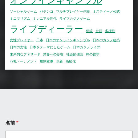
オンラインギャンブル
ソーシャルゲーム
パチンコ
マルチプレイヤー体験
ミスティーノ公式
ミニマリズム
ミレニアル世代
ライブカジノゲーム
ライブディーラー
伝統
台頭
多様性
女性プレイヤー
日本
日本のオンラインギャンブル
日本のカジノ建築
日本の女性
日本をテーマにしたゲーム
日本カジノライブ
未来的なファサード
業界への影響
社会的側面
禅の哲学
花札トーナメント
規制変更
革新
高齢化
名前
*